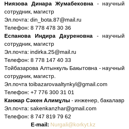
Ниязова Динара Жумабековна
- научный
сотрудник, магистр
Эл.почта:
din_bota.87@mail.ru
Телефон: 8 778 478 30 36
Еспанова Индира Дауреновна
- научный
сотрудник, магистр
Эл.почта:
indirka.25@mail.ru
Телефон: 8 778 147 40 33
Тойбазарова Алтынкуль Бакытовна - научный
сотрудник, магистр.
Эл.почта
toibazarovaaltynkyl@gmail.com
Телефон: +7 776 300 31 01
Канжар Сәкен Алимұлы
-
инженер, бакалавр
Эл.почта:
sakenkanzhar@gmail.com
Телефон: 8 747 819 79 62
E-mail:
Nurgali@korkyt.kz