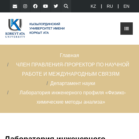
KZ
RU
EN
Главная
ЧЛЕН ПРАВЛЕНИЯ-ПРОРЕКТОР ПО НАУЧНОЙ
РАБОТЕ И МЕЖДУНАРОДНЫМ СВЯЗЯМ
Департамент науки
Лаборатория инженерного профиля «Физико-
химические методы анализа»
Лаборатория инженерного