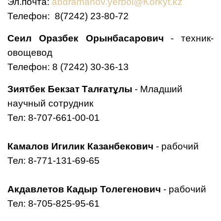
Эл.почта:
abdramanov.yerbol@Korkyt.kz
Телефон: 8(7242) 23-80-72
Сеил Оразбек Орынбасарович
- техник-
овощевод
Телефон: 8 (7242) 30-36-13
Зиятбек Бекзат Талғатұлы
-
Младший
научный сотрудник
Тел: 8-707-661-00-01
Камалов Игилик Казанбекович
- рабочий
Тел:
8-771-131-69-65
Акдавлетов Кадыр Толегенович
- рабочий
Тел:
8-705-825-95-61