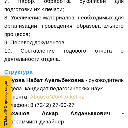
7. Набор, обработка рукописей для
подготовки их к печати;
8. Увеличение материалов, необходимых для
организации проведения образовательного
процесса;
9. Перевод документов
10. Составление годового отчета о
деятельности отдела.
Структура
Абуова Набат Ауельбековна
- руководитель
МегаПРО-диссертации
отдела, кандидат педагогических наук
Эл.почта:
AbuovaNA@korkyt.kz
Телефон: 8 (7242) 27-60-27
Махашов Аскар Алданышович
-
программист-дизайнер