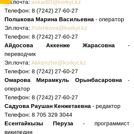
Эл.почта:
askar80@korkyt.kz
Телефон: 8 (7242) 27-60-27
Полшкова Марина Васильевна
- оператор
Эл.почта:
Polshkova@korkyt.kz
Телефон: 8 (7242) 27-60-27
Айдосова Аккенже Жарасовна
-
переводчик
Эл.почта:
Akkenzhe@korkyt.kz
Телефон: 8 (7242) 27-60-27
Омарова Мирамкуль Орынбасаровна
-
оператор
Телефон: 8 (7242) 27-60-27
Садуова Раушан Кенжетаевна
- редактор
Телефон:
8 705 329 3044
Есентайкызы Перуза
- программист
википедии