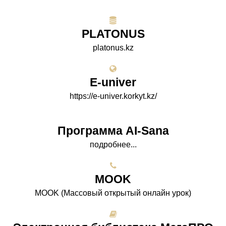
PLATONUS
platonus.kz
E-univer
https://e-univer.korkyt.kz/
Программа AI-Sana
подробнее...
МООK
МООK (Массовый открытый онлайн урок)