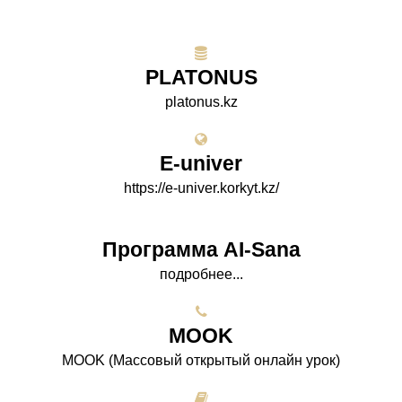
PLATONUS
platonus.kz
E-univer
https://e-univer.korkyt.kz/
Программа AI-Sana
подробнее...
МООK
МООK (Массовый открытый онлайн урок)