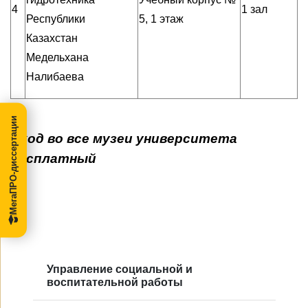
4
1 зал
Республики
5, 1 этаж
Казахстан
Медельхана
Налибаева
МегаПРО-диссертации
Вход во все музеи университета
бесплатный
Управление социальной и
воспитательной работы