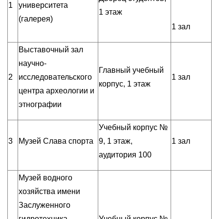
1
университета
1 этаж
(галерея)
1 зал
Выставочный зал
научно-
Главный учебный
2
исследовательского
1 зал
корпус, 1 этаж
центра археологии и
этнографии
Учебный корпус №
3
Музей Слава спорта
9, 1 этаж,
1 зал
аудитория 100
Музей водного
хозяйства имени
Заслуженного
гидротехника
Учебный корпус №