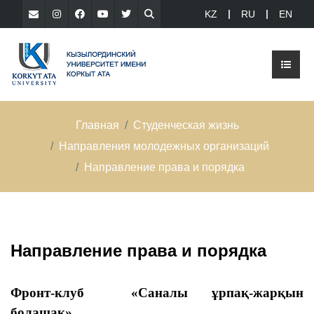
KZ
RU
EN
Главная
Студенческая жизнь
Направления молодежных организаций
Направление права и порядка
Направление права и порядка
Фронт-клуб «Саналы ұрпақ-жарқын
болашақ»