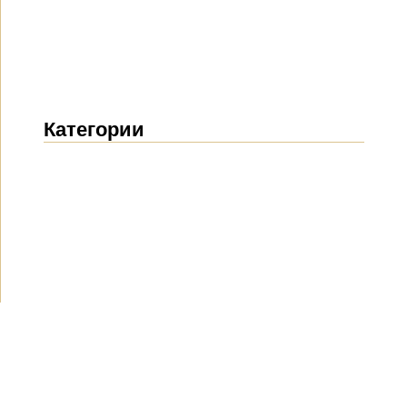
Категории
Новости
(1914)
Объявления
(489)
СМИ о нас
(154)
Проекты
(10)