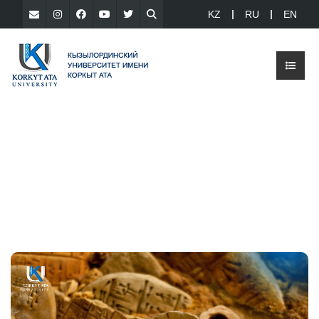
KZ
RU
EN