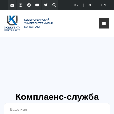
KZ
RU
EN
Комплаенс-служба