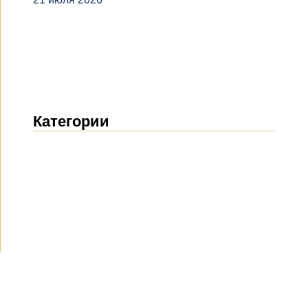
Категории
Новости
(1914)
Объявления
(489)
СМИ о нас
(154)
Проекты
(10)