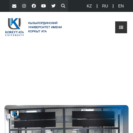
KZ
RU
EN