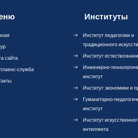
еню
Институты
вная
Институт педагогики и
традиционного искусст
тур
Институт естествознан
та сайта
Инженерно-технологич
плаенс-служба
институт
такты
Институт экономики и п
Гуманитарно-педагогич
институт
Институт искусственног
интеллекта