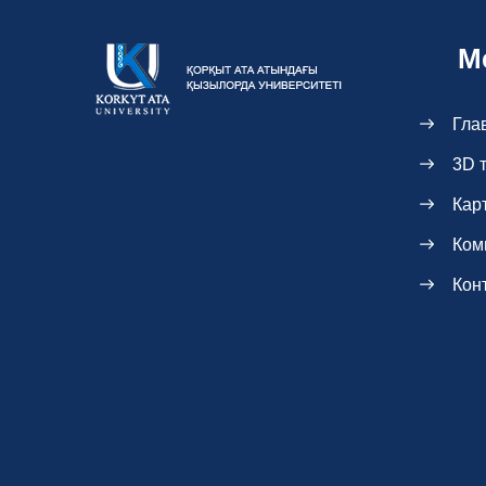
М
Гла
3D 
Кар
Ком
Кон