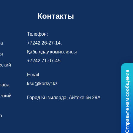
Контакты
Телефон:
ва
+7242 26-27-14,
Қабылдау комиссиясы
ия
+7242 71-07-45
еский
Отправьте нам сообщение
Email:
ksu@korkyt.kz
рава
еский
Город Кызылорда, Айтеке би 29А
о