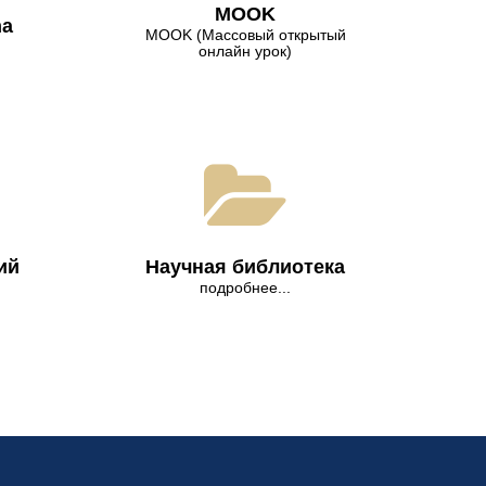
МООK
na
МООK (Массовый открытый
онлайн урок)
ий
Научная библиотека
подробнее...