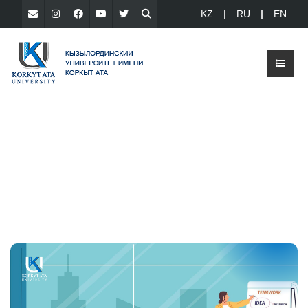
KZ
RU
EN