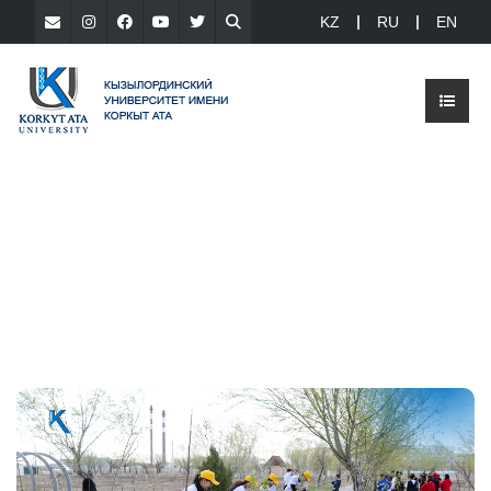
KZ
RU
EN