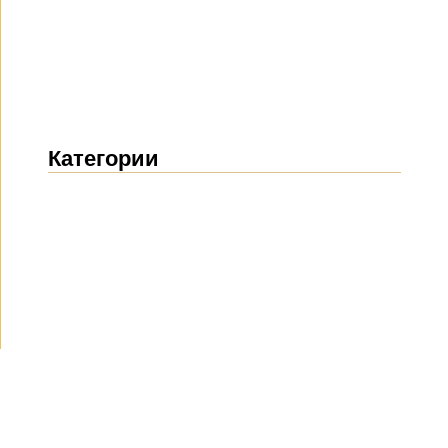
Категории
Новости
(1914)
Объявления
(489)
СМИ о нас
(154)
Проекты
(10)