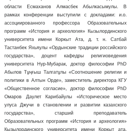
области Есмаханов Алмасбек Абылкасымулы. В
рамках конференции выступили с докладами: и.о.
ассоциированного профессора Образовательных
программ «История и археология» Кызылординского
университета имени Коркыт Ата, д. т. н. Сатбай
Тастанбек Яхьяулы «Ордынские традиции российского
государства», доцент кафедры религиоведения
университета Нур-Мубарак, доктор философии PhD
Абылов Тұңғыш Талгатұлы «Соотношение религии и
политики в Алтын Орде», заместитель директора КГУ
«Общественное согласие», доктор философии PhD
Омаров Даулет Карибайулы «Историческое место
улуса Джучи в становлении и развитии казахского
государства», старший преподаватель
Образовательных программ «История и археология»
Кызылординского университета имени Коркыт ата,