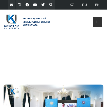
KZ
RU
EN