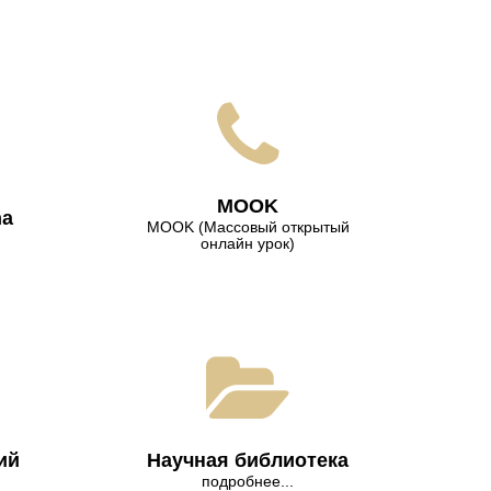
МООK
na
МООK (Массовый открытый
онлайн урок)
ий
Научная библиотека
подробнее...