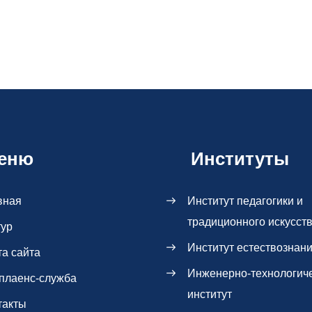
еню
Институты
вная
Институт педагогики и
традиционного искусст
тур
Институт естествознан
та сайта
Инженерно-технологич
плаенс-служба
институт
такты