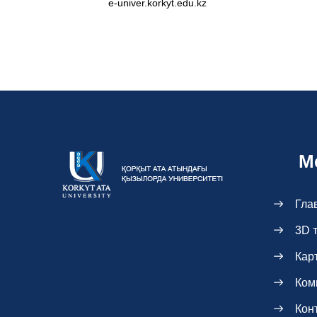
e-univer.korkyt.edu.kz
М
Гла
3D 
Кар
Ком
Кон