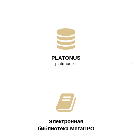
PLATONUS
platonus.kz
Электронная
библиотека МегаПРО