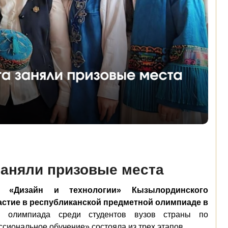
заняли призовые места
ы «Дизайн и технологии» Кызылординского
астие в республиканской предметной олимпиаде в
 олимпиада среди студентов вузов страны по
сиональное обучение» состояла из трех этапов.