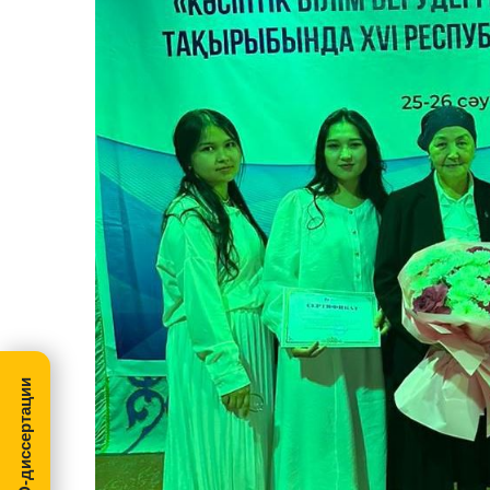
МегаПРО-диссертации