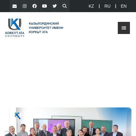
KZ
RU
EN