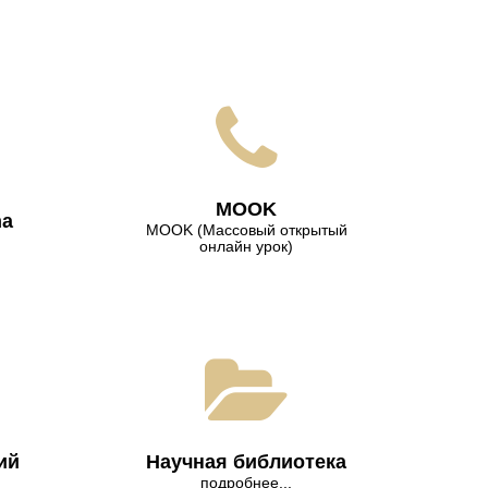
МООK
na
МООK (Массовый открытый
онлайн урок)
ий
Научная библиотека
подробнее...