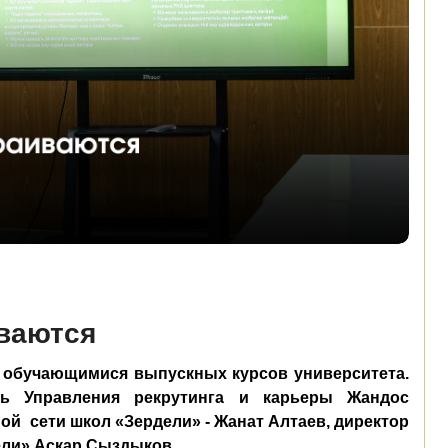
ваются
с обучающимися выпускных курсов университета.
ль Управления рекрутинга и карьеры Жандос
ной
сети школ «Зердели» - Жанат Алтаев, директор
ели» Аскар Сыздыков.