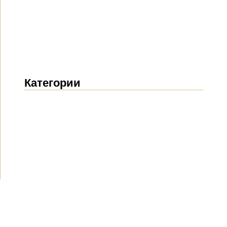
Категории
Новости
(1914)
Объявления
(489)
СМИ о нас
(154)
Проекты
(10)