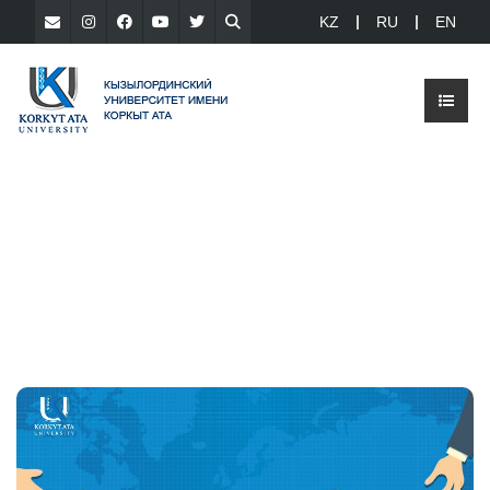
KZ
RU
EN