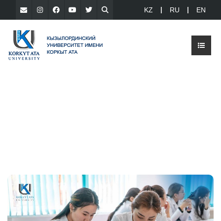
KZ
RU
EN