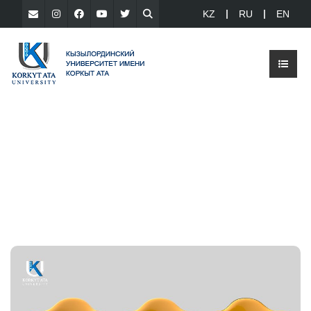
KZ
RU
EN