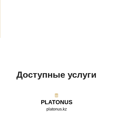
Объявления
(489)
СМИ о нас
(154)
Проекты
(10)
Доступные услуги
PLATONUS
platonus.kz