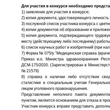
Для участия в конкурсе необходимо предс
1) заявление для участия в конкурсе;
2) копия документа, удостоверяющего личность 
3) послужной список участника конкурса с цве
4) копии документов об образовании и приложе
5) копия документа, подтверждающего трудову
месту (действующему либо последнему) работы
6) список научных работ и изобретений (при нал
7) Форма № 075/у "Медицинская справка (врач
Приказ и.о. Министра здравоохранения Рес
ДСМ-175/2020. (Зарегистрирован в Министерст
№ 21579)
8) справка о наличии либо отсутствии св
статистике и специальным учетам Генеральн
лицом уголовного правонарушения.
Представление неполного пакета документо
пунктом, является основанием для отказа в пр
Участник конкурса вправе представить допол