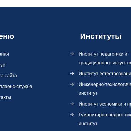
еню
Институты
вная
Институт педагогики и
традиционного искусст
тур
Институт естествознан
та сайта
Инженерно-технологич
плаенс-служба
институт
такты
Институт экономики и п
Гуманитарно-педагогич
институт