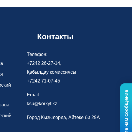
Контакты
Телефон:
ва
+7242 26-27-14,
Қабылдау комиссиясы
ия
+7242 71-07-45
еский
Отправьте нам сообщение
Email:
ksu@korkyt.kz
рава
еский
Город Кызылорда, Айтеке би 29А