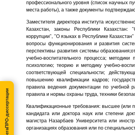
профессионального уровня (список научных пу
места работы), а также документы подтвержда
Заместителя директора института искусственно
Казахстан, законы Республики Казахстан: 
коррупции", "О языках в Республике Казахстан
вопросы функционирования и развития сист
перспективы развития системы образования;о
учебно-воспитательного процесса; методики 
психологию; теорию и методику учебно-восп
соответствующей специальности; действую
повышению квалификации кадров; государст
правила ведения документации по учебной ра
МегаПРО-диссертации
правила и нормы охраны труда, техники безоп
Квалификационные требования: высшее (или по
кандидата или доктора наук или степени до
магистра Назарбаев Университета или иностр
организациях образования или по специальности