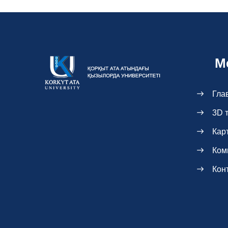
М
Гла
3D 
Кар
Ком
Кон