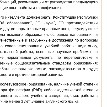
бликаций, рекомендации от руководства предыдущего
ющие опыт работы и квалификацию.
го интеллекта должен знать: Конституцию Республики
"Об образовании", "О науке", "О противодействии
" и другие нормативные правовые акты, регулирующие
емы высшего образования; основные направления и
течественные и зарубежные достижения по вопросам
по совершенствованию учебной работы; педагогику,
итательной работы; основные научные проблемы по
щие нормативные документы по переподготовке и
венные общеобязательные стандарты образования;
боте; основы экономики, законодательства о труде;
асности и противопожарной защиты.
слевузовское) образование, наличие ученой степени
ктора философии (PhD) либо академической степени
анного высшего учебного заведения, стаж работы в
 не менее 3 лет. Знание английского языка.