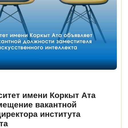
итет имени Коркыт Ата
амещение вакантной
иректора института
кта