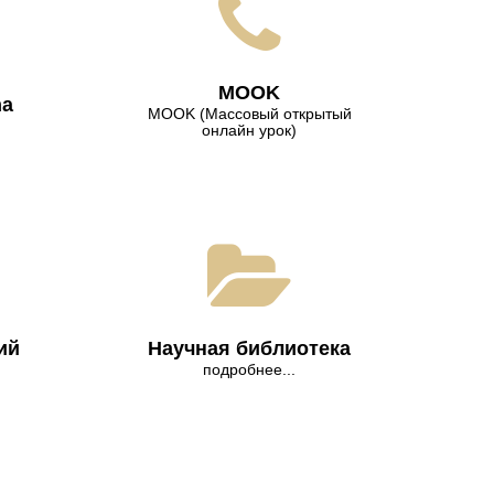
МООK
na
МООK (Массовый открытый
онлайн урок)
ий
Научная библиотека
подробнее...