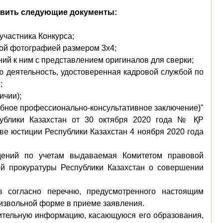
тавить следующие документы:
участника Конкурса;
тной фотографией размером 3х4;
ний к ним с представлением оригиналов для сверки;
ю деятельность, удостоверенная кадровой службой по
;
ичии);
ебное профессионально-консультативное заключение)"
публики Казахстан от 30 октября 2020 года № ҚР
ве юстиции Республики Казахстан 4 ноября 2020 года
едений по учетам выдаваемая Комитетом правовой
ой прокуратуры Республики Казахстан о совершении
в согласно перечню, предусмотренного настоящим
оизвольной форме в приеме заявления.
нительную информацию, касающуюся его образования,