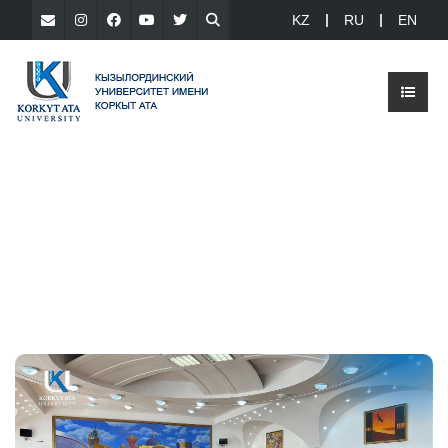
KZ
RU
EN