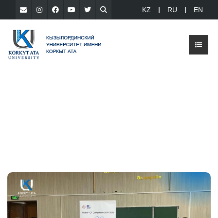
KZ
RU
EN