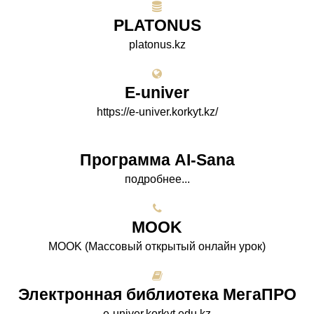
PLATONUS
platonus.kz
E-univer
https://e-univer.korkyt.kz/
Программа AI-Sana
подробнее...
МООK
МООK (Массовый открытый онлайн урок)
Электронная библиотека МегаПРО
e-univer.korkyt.edu.kz