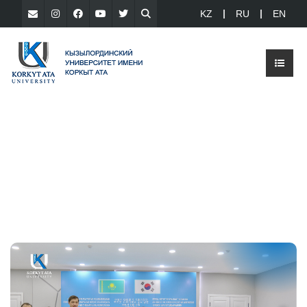
KZ
RU
EN