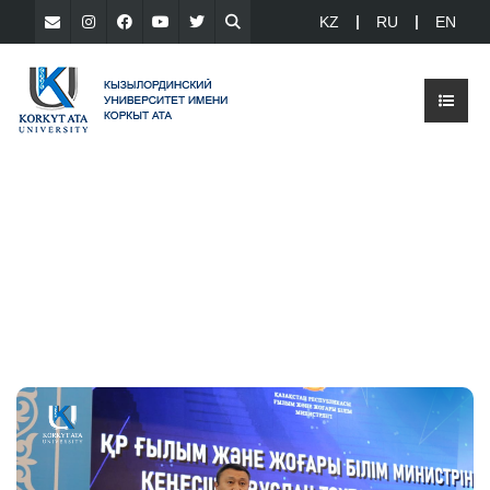
KZ
RU
EN