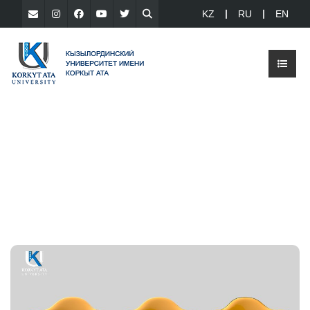
KZ
RU
EN