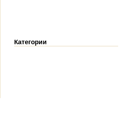
Категории
Новости
(1914)
Объявления
(489)
СМИ о нас
(154)
Проекты
(10)