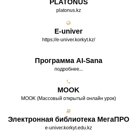
PLATONUS
platonus.kz
E-univer
https://e-univer.korkyt.kz/
Программа AI-Sana
подробнее...
МООK
МООK (Массовый открытый онлайн урок)
Электронная библиотека МегаПРО
e-univer.korkyt.edu.kz