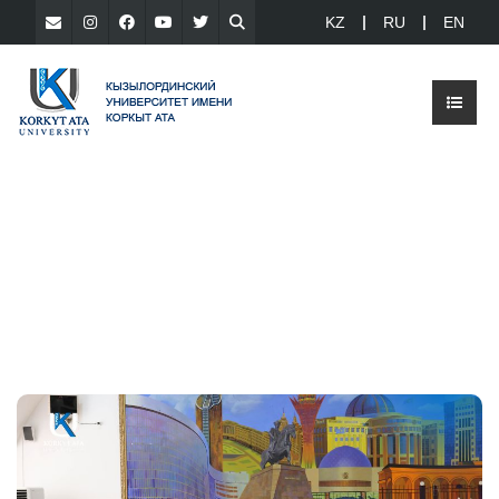
KZ
RU
EN