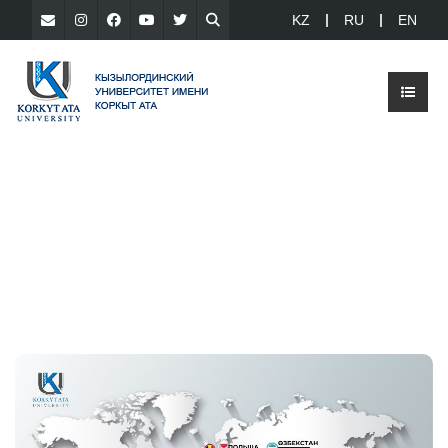
KZ
RU
EN