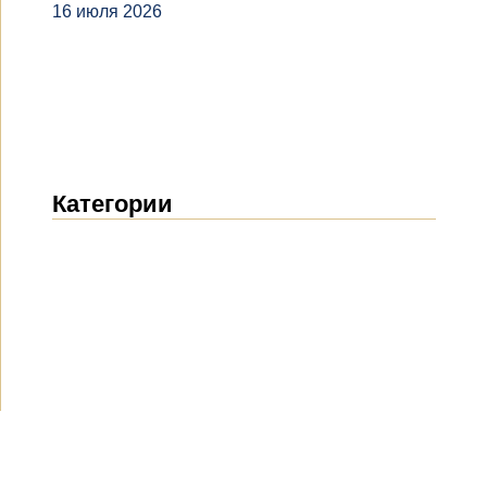
16 июля 2026
Категории
Новости
(1912)
Объявления
(489)
СМИ о нас
(154)
Проекты
(10)