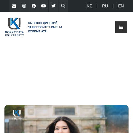
KZ
RU
EN