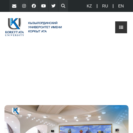
KZ
RU
EN