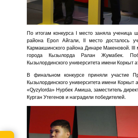
По итогам конкурса І место заняла ученица
района Ерол Айгали, ІІ место досталось 
Кармакшинского района Динаре Макеновой. ІІІ м
города Кызылорда Ралан Жумабек. Поб
Кызылординского университета имени Коркыт а
В финальном конкурсе приняли участие Пр
Кызылординского университета имени Коркыт а
«Qyzylorda» Нурбек Амиша, заместитель дире
Курган Утегенов и наградили победителей.