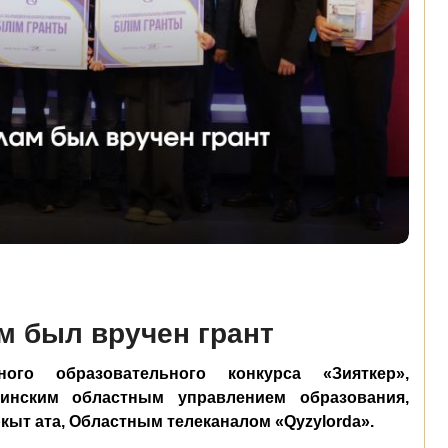
 был вручен грант
го образовательного конкурса «Зияткер»,
инским областным управлением образования,
ыт ата, Областным телеканалом «Qyzylorda».