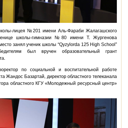
 школы-лицея №201 имени Аль-Фараби Жалагашского
ученице школы-гимназии №80 имени Т. Жургенова
есто занял ученик школы “Qyzylorda 125 High School”
едителям был вручен образовательный грант
та.
оректор по социальной и воспитательной работе
та Жандос Базартай, директор областного телеканала
ктора областного КГУ «Молодежный ресурсный центр»