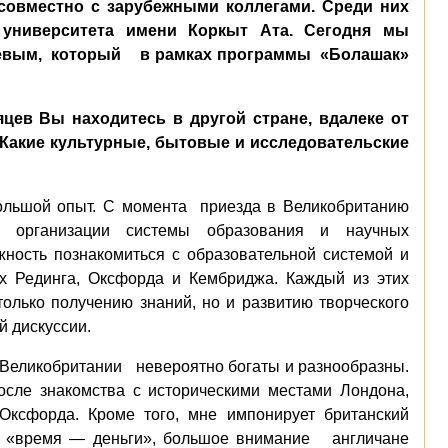
совместно с зарубежными коллегами. Среди них
 университета имени Коркыт Ата. Сегодня мы
евым,
который
в рамках программы
«
Болашак
»
яцев Вы находитесь в другой стране, вдалеке от
? Какие культурные, бытовые и исследовательские
ольшой
опыт. С момента
приезда в Великобританию
 организации системы образования и научных
ность познакомиться с образовательной системой и
х Рединга, Оксфорда и Кембриджа. Каждый из этих
олько получению знаний, но и развитию творческого
й дискуссии.
и Великобритании
невероятно богаты и разнообразны.
сле знакомства с
исторически
ми
мест
ами
Лондона,
ксфорда. Кроме того, мне импонирует британский
 «время — деньги», большое внимание
англичане