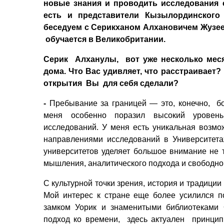
новые знания и проводить исследования 
есть и представители Кызылординского
беседуем с Серикханом Алхановичем Жузе
обучается в Великобритании.
Серик
Алхан
улы
,
в
от уже несколько мес
дома. Что Вас удивляет, что расстраивает
открытия
Вы
для себя сделали?
-
Пребывание за границей — это, конечно,
б
меня особенно поразил высокий уровень
исследований.
У меня есть
уникальная возмож
направлениями исследований в Университета
университетов уделяет большое внимание не т
мышления, аналитического подхода и свободно
С культурной точки зрения, история и традици
Мой интерес к стране
еще более
усилился
по
замк
ом
Уорик и знаменит
ыми
библиотек
ами
О
подход ко времени,
здесь актуален
принцип