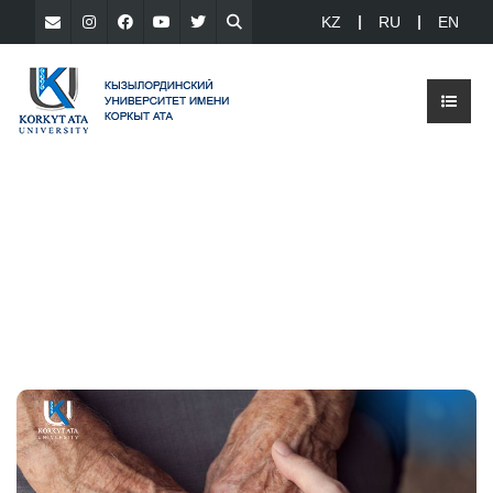
KZ
RU
EN