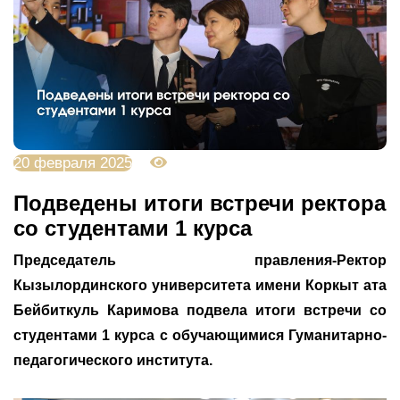
20 февраля 2025
2241
Подведены итоги встречи ректора
со студентами 1 курса
Председатель
правления-Ректор
Кызылординского
университета
имени
Коркыт
ата
Бейбиткуль
Каримова
подвела
итоги
встречи
со
студентами
1
курса
с
обучающимися
Гуманитарно-
педагогического
института.