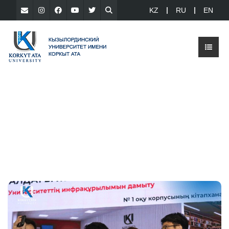
KZ
RU
EN