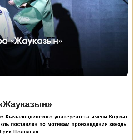
 «Жауказын»
ын» Кызылординского университета имени Коркыт
акль поставлен по мотивам произведения звезды
«Грех Шолпана».