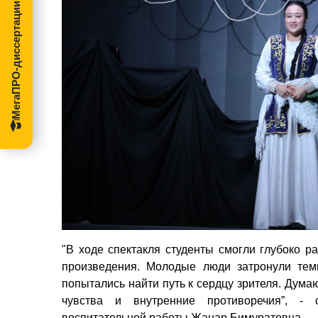
МегаПРО-диссертации
"В ходе спектакля студенты смогли глубоко 
произведения. Молодые люди затронули те
попытались найти путь к сердцу зрителя. Дума
чувства и внутренние противоречия”, - 
воспитательной работы Жанар Бимуратовна.