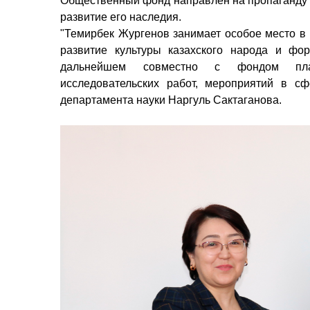
Общественный фонд направлен на пропаганду ж
развитие его наследия.
"Темирбек Жургенов занимает особое место в 
развитие культуры казахского народа и фо
дальнейшем совместно с фондом план
исследовательских работ, мероприятий в сф
департамента науки Наргуль Сактаганова.