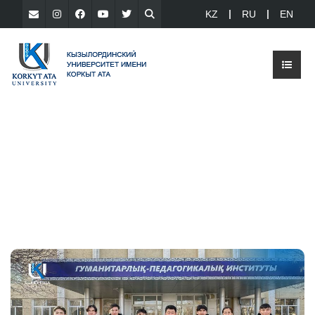
KZ
RU
EN