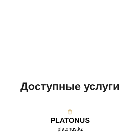
Объявления
(489)
СМИ о нас
(154)
Проекты
(10)
Доступные услуги
PLATONUS
platonus.kz