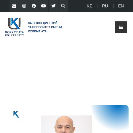
KZ
RU
EN