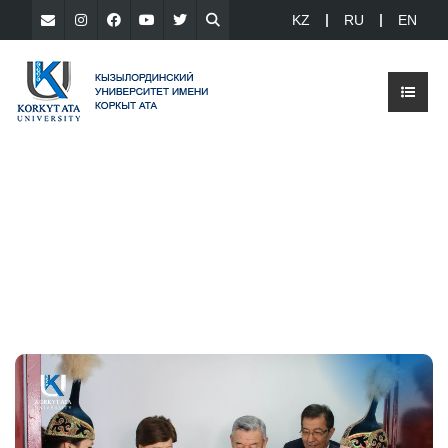
KZ
RU
EN