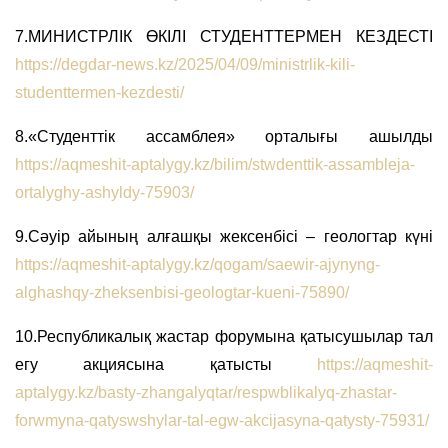
7.МИНИСТРЛІК ӨКІЛІ СТУДЕНТТЕРМЕН КЕЗДЕСТІ
https://degdar-news.kz/2025/04/09/ministrlik-kili-
studenttermen-kezdesti/
8.«Студенттік ассамблея» орталығы ашылды
https://aqmeshit-aptalygy.kz/bilim/stwdenttik-assambleja-
ortalyghy-ashyldy-75903/
9.Сәуір айының алғашқы жексенбісі – геологтар күні
https://aqmeshit-aptalygy.kz/qogam/saewir-ajynyng-
alghashqy-zheksenbisi-geologtar-kueni-75890/
10.Республикалық жастар форумына қатысушылар тал
егу акциясына қатысты
https://aqmeshit-
aptalygy.kz/basty-zhangalyqtar/respwblikalyq-zhastar-
forwmyna-qatyswshylar-tal-egw-akcijasyna-qatysty-75931/