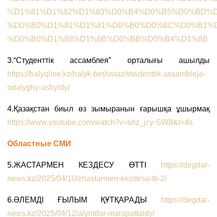
%D1%81%D1%82%D1%83%D0%B4%D0%B5%D0%BD%D
%D0%B0%D1%81%D1%81%D0%B0%D0%BC%D0%B1%D
%D0%B0%D1%88%D1%8B%D0%BB%D0%B4%D1%8B
3.“Студенттік ассамблея” орталығы ашылды
https://halyqline.kz/halyk-bet/ustaz/stwdenttik-assambleja-
ortalyghy-ashyldy/
4.Қазақстан биыл өз зымыранын ғарышқа ұшырмақ
https://www.youtube.com/watch?v=shz_jcy-SW8&t=4s
Областные СМИ
5.ЖАСТАРМЕН КЕЗДЕСУ ӨТТІ
https://degdar-
news.kz/2025/04/10/zhastarmen-kezdesu-tti-2/
6.ӘЛЕМДІ ҒЫЛЫМ ҚҰТҚАРАДЫ
https://degdar-
news.kz/2025/04/12/alymdar-marapattaldy/