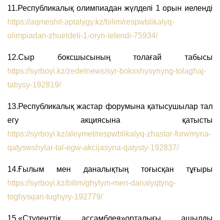
11.Республикалық олимпиадан жүлделі 1 орын иеленді
https://aqmeshit-aptalygy.kz/bilim/respwblikalyq-
olimpiadan-zhueldeli-1-oryn-ielendi-75934/
12.Сыр боксшысының толағай табысы
https://syrboyi.kz/zedelnews/syr-boksshysynyng-tolaghaj-
tabysy-192819/
13.Республикалық жастар форумына қатысушылар тал
егу акциясына қатысты
https://syrboyi.kz/aleymet/respwblikalyq-zhastar-forwmyna-
qatyswshylar-tal-egw-akcijasyna-qatysty-192837/
14.Ғылым мен даналықтың тоғысқан тұғыры
https://syrboyi.kz/bilim/ghylym-men-danalyqtyng-
toghysqan-tughyry-192779/
15.«Студенттік ассамблея»орталығы ашылды