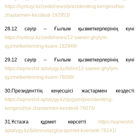
https://syrboyi.kz/zedelnews/prezidentting-kengesshisi-
zhastarmen-kezdesti-192953/
28.12 сәуір – Ғылым қызметкерлерінің күні
https://syrboyi.kz/zedelnews/12-saewir-ghylym-
qyzmetkerlerining-kueni-192949/
29.12 сәуір – Ғылым қызметкерлерінің күні
https://aqmeshit-aptalygy.kz/bilim/12-saewir-ghylym-
qyzmetkerlerining-kueni-76068/
30.Президенттің кеңесшісі жастармен кездесті
https://aqmeshit-aptalygy.kz/qogam/prezidentting-
kengesshisi-zhastarmen-kezdesti-76073/
31.Ұстазға құрмет көрсетті
https://aqmeshit-
aptalygy.kz/bilim/ustazgha-qurmet-koersetti-76141/