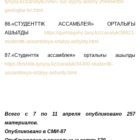
tynysy.kz/zanalyk/29497-sur-ayyny-alashy-zheksenbs-
geologtar-kn.html
86.«СТУДЕНТТІК АССАМБЛЕЯ» ОРТАЛЫҒЫ
АШЫЛДЫ
https://qarmaqshy-tany.kz/zanalyk/36621-
studenttk-assambleya-ortalyy-ashyldy.html
87.«Студенттік ассамблея» орталығы ашылды
https://tirshilik-tynysy.kz/zanalyk/34300-studenttk-
assambleya-ortalyy-ashyldy.html
Всего с 7 по 11 апреля опубликовано 257
материалов.
Опубликовано в СМИ-87