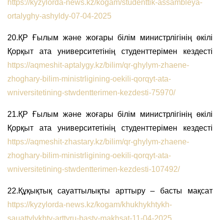
https://kyzylorda-news.kz/kogam/studenttik-assambleya-
ortalyghy-ashyldy-07-04-2025
20.ҚР Ғылым және жоғары білім министрлігінің өкілі
Қорқыт ата университетінің студенттерімен кездесті
https://aqmeshit-aptalygy.kz/bilim/qr-ghylym-zhaene-
zhoghary-bilim-ministrligining-oekili-qorqyt-ata-
wniversitetining-stwdentterimen-kezdesti-75970/
21.ҚР Ғылым және жоғары білім министрлігінің өкілі
Қорқыт ата университетінің студенттерімен кездесті
https://aqmeshit-zhastary.kz/bilim/qr-ghylym-zhaene-
zhoghary-bilim-ministrligining-oekili-qorqyt-ata-
wniversitetining-stwdentterimen-kezdesti-107492/
22.Құқықтық сауаттылықты арттыру – басты мақсат
https://kyzylorda-news.kz/kogam/khukhykhtykh-
sauattylykhty-arttyru-basty-makhsat-11-04-2025