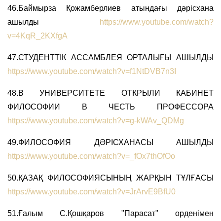
46.Баймырза Қожамберлиев атындағы дәрісхана
ашылды
https://www.youtube.com/watch?
v=4KqR_2KXfgA
47.СТУДЕНТТІК АССАМБЛЕЯ ОРТАЛЫҒЫ АШЫЛДЫ
https://www.youtube.com/watch?v=f1NtDVB7n3I
48.В УНИВЕРСИТЕТЕ ОТКРЫЛИ КАБИНЕТ
ФИЛОСОФИИ В ЧЕСТЬ ПРОФЕССОРА
https://www.youtube.com/watch?v=g-kWAv_QDMg
49.ФИЛОСОФИЯ ДӘРІСХАНАСЫ АШЫЛДЫ
https://www.youtube.com/watch?v=_fOx7thOfOo
50.ҚАЗАҚ ФИЛОСОФИЯСЫНЫҢ ЖАРҚЫН ТҰЛҒАСЫ
https://www.youtube.com/watch?v=JrArvE9BfU0
51.Ғалым С.Қошқаров "Парасат" орденімен