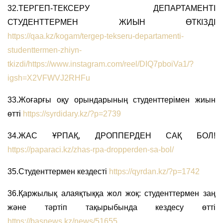
32.ТЕРГЕП-ТЕКСЕРУ ДЕПАРТАМЕНТІ
СТУДЕНТТЕРМЕН ЖИЫН ӨТКІЗДІ
https://qaa.kz/kogam/tergep-tekseru-departamenti-
studenttermen-zhiyn-
tkizdi/
https://www.instagram.com/reel/DIQ7pboiVa1/?
igsh=X2VFWVJ2RHFu
33.Жоғарғы оқу орындарының студенттерімен жиын
өтті
https://syrdidary.kz/?p=2739
34.ЖАС ҰРПАҚ, ДРОППЕРДЕН САҚ БОЛ!
https://paparaci.kz/zhas-rpa-dropperden-sa-bol/
35.Студенттермен кездесті
https://qyrdan.kz/?p=1742
36.Қаржылық алаяқтыққа жол жоқ: студенттермен заң
және тәртіп тақырыбында кездесу өтті
https://basnews.kz/news/51655