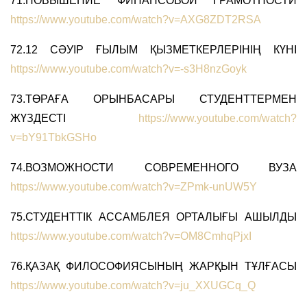
71.ПОВЫШЕНИЕ ФИНАНСОВОЙ ГРАМОТНОСТИ
https://www.youtube.com/watch?v=AXG8ZDT2RSA
72.12 СӘУІР ҒЫЛЫМ ҚЫЗМЕТКЕРЛЕРІНІҢ КҮНІ
https://www.youtube.com/watch?v=-s3H8nzGoyk
73.ТӨРАҒА ОРЫНБАСАРЫ СТУДЕНТТЕРМЕН
ЖҮЗДЕСТІ
https://www.youtube.com/watch?
v=bY91TbkGSHo
74.ВОЗМОЖНОСТИ СОВРЕМЕННОГО ВУЗА
https://www.youtube.com/watch?v=ZPmk-unUW5Y
75.СТУДЕНТТІК АССАМБЛЕЯ ОРТАЛЫҒЫ АШЫЛДЫ
https://www.youtube.com/watch?v=OM8CmhqPjxI
76.ҚАЗАҚ ФИЛОСОФИЯСЫНЫҢ ЖАРҚЫН ТҰЛҒАСЫ
https://www.youtube.com/watch?v=ju_XXUGCq_Q