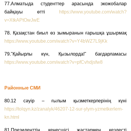
77.Алматыда студенттер арасында экожобалар
байқауы өтті
https://www.youtube.com/watch?
v=XtkAPtOwJwE
78. Қазақстан биыл өз зымыранын ғарышқа ұшырмақ
https://www.youtube.com/watch?v=Y4bWZ7L9jKk
79."Қайырлы күн, Қызылорда!" бағдарламасы
https://www.youtube.com/watch?v=pfCvhdjsfw8
Районные СМИ
80.12 сәуір – ғылым қызметкерлерінің күні
https://tolqyn.kz/zanalyk/46207-12-sur-ylym-yzmetkerlern-
kn.html
81.Президенттің кеңесшісі жастармен кездесті