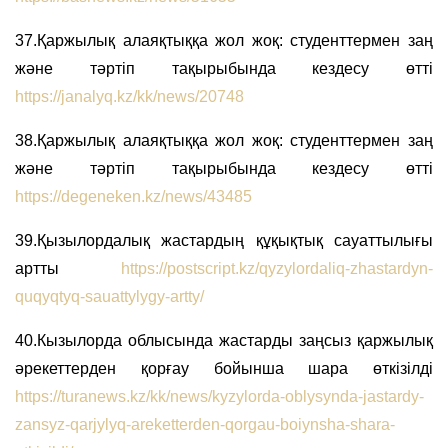
37.Қаржылық алаяқтыққа жол жоқ: студенттермен заң
және тәртіп тақырыбында кездесу өтті
https://janalyq.kz/kk/news/20748
38.Қаржылық алаяқтыққа жол жоқ: студенттермен заң
және тәртіп тақырыбында кездесу өтті
https://degeneken.kz/news/43485
39.Қызылордалық жастардың құқықтық сауаттылығы
артты
https://postscript.kz/qyzylordaliq-zhastardyn-
quqyqtyq-sauattylygy-artty/
40.Кызылорда облысында жастарды заңсыз қаржылық
әрекеттерден қорғау бойынша шара өткізілді
https://turanews.kz/kk/news/kyzylorda-oblysynda-jastardy-
zansyz-qarjylyq-areketterden-qorgau-boiynsha-shara-