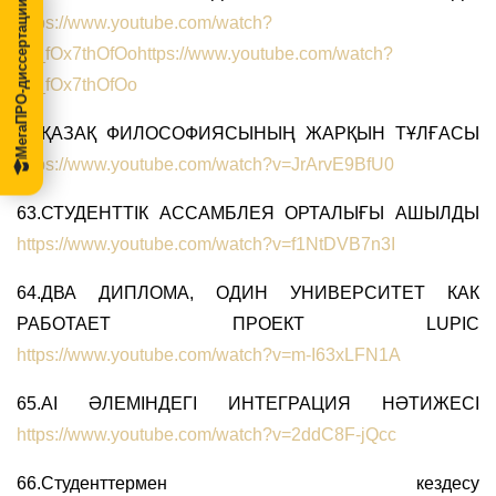
МегаПРО-диссертации
https://www.youtube.com/watch?
v=_fOx7thOfOohttps://www.youtube.com/watch?
v=_fOx7thOfOo
62.ҚАЗАҚ ФИЛОСОФИЯСЫНЫҢ ЖАРҚЫН ТҰЛҒАСЫ
https://www.youtube.com/watch?v=JrArvE9BfU0
63.СТУДЕНТТІК АССАМБЛЕЯ ОРТАЛЫҒЫ АШЫЛДЫ
https://www.youtube.com/watch?v=f1NtDVB7n3I
64.ДВА ДИПЛОМА, ОДИН УНИВЕРСИТЕТ КАК
РАБОТАЕТ ПРОЕКТ LUPIC
https://www.youtube.com/watch?v=m-I63xLFN1A
65.AI ӘЛЕМІНДЕГІ ИНТЕГРАЦИЯ НӘТИЖЕСІ
https://www.youtube.com/watch?v=2ddC8F-jQcc
66.Студенттермен кездесу