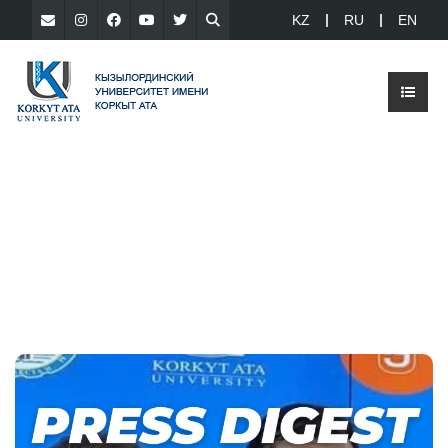
KZ
RU
EN