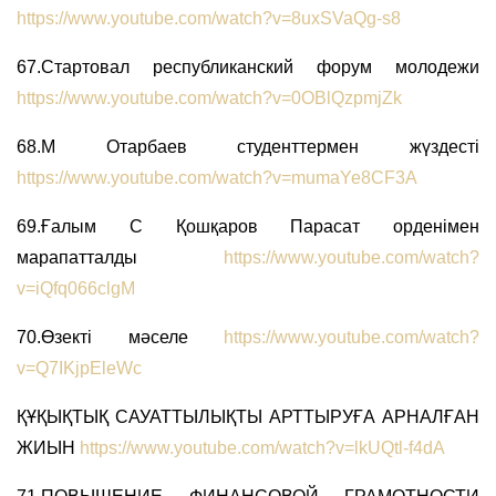
https://www.youtube.com/watch?v=8uxSVaQg-s8
67.Стартовал республиканский форум молодежи
https://www.youtube.com/watch?v=0OBlQzpmjZk
68.М Отарбаев студенттермен жүздесті
https://www.youtube.com/watch?v=mumaYe8CF3A
69.Ғалым С Қошқаров Парасат орденімен
марапатталды
https://www.youtube.com/watch?
v=iQfq066clgM
70.Өзекті мәселе
https://www.youtube.com/watch?
v=Q7IKjpEleWc
ҚҰҚЫҚТЫҚ САУАТТЫЛЫҚТЫ АРТТЫРУҒА АРНАЛҒАН
ЖИЫН
https://www.youtube.com/watch?v=lkUQtl-f4dA