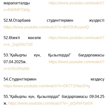
марапатталды
https://www.youtube.com/watch?
v=R84NPI7jktg
52.М.Отарбаев студенттермен жүздесті
https://www.youtube.com/watch?v=tbVOUKuyuxQ
52.Өзекті мәселе
https://www.youtube.com/watch?
v=e_ZqyD6v7SE
53."Қайырлы күн, Қызылорда!" бағдарламасы
07.04.2025ж.
https://www.youtube.com/watch?
v=xVAUkNafilk
54.Студенттермен кездесу
https://www.youtube.com/watch?v=Dh7T2HbeSHg
55."Қайырлы күн, Қызылорда!" бағдарламасы 09.04.25
ж.
https://www.youtube.com/watch?v=_pQvNAYpr0A