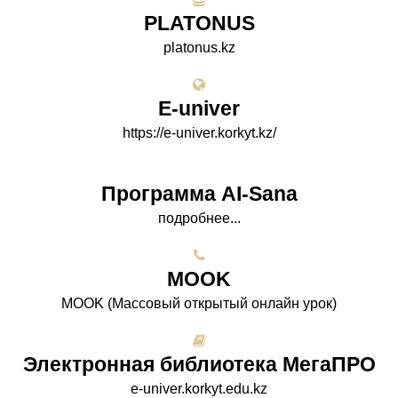
PLATONUS
platonus.kz
E-univer
https://e-univer.korkyt.kz/
Программа AI-Sana
подробнее...
МООK
МООK (Массовый открытый онлайн урок)
Электронная библиотека МегаПРО
e-univer.korkyt.edu.kz