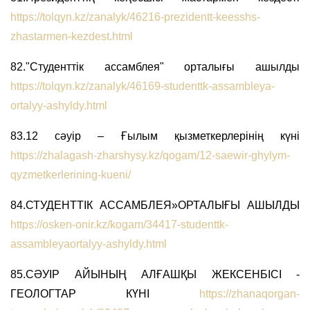
https://tolqyn.kz/zanalyk/46216-prezidentt-keesshs-
zhastarmen-kezdest.html
82."Студенттік ассамблея" орталығы ашылды
https://tolqyn.kz/zanalyk/46169-studenttk-assambleya-
ortalyy-ashyldy.html
83.12 сәуір – Ғылым қызметкерлерінің күні
https://zhalagash-zharshysy.kz/qogam/12-saewir-ghylym-
qyzmetkerlerining-kueni/
84.СТУДЕНТТІК АССАМБЛЕЯ»ОРТАЛЫҒЫ АШЫЛДЫ
https://osken-onir.kz/kogam/34417-studenttk-
assambleyaortalyy-ashyldy.html
85.СӘУІР АЙЫНЫҢ АЛҒАШҚЫ ЖЕКСЕНБІСІ -
ГЕОЛОГТАР КҮНІ
https://zhanaqorgan-