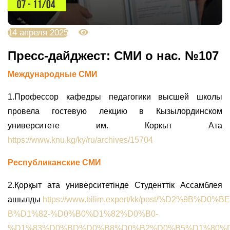
14 апреля 2025
2652
Пресс-дайджест: СМИ о нас. №107
Международные СМИ
1.Профессор кафедры педагогики высшей школы
провела гостевую лекцию в Кызылординском
университете им. Коркыт Ата
https://www.knu.kg/ky/ru/archives/15704
Республиканские СМИ
2.Қорқыт ата университетінде Студенттік Ассамблея
ашылды
https://www.bilim.expert/kk/post/%D2%9B%
B%D1%82-%D0%B0%D1%82%D0%B0-
%D1%83%D0%BD%D0%B8%D0%B2%D0%B5%D1%80%D