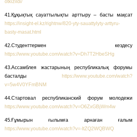
otkizildi/
41.Құқықтық сауаттылықты арттыру – басты мақсат
https://insight-el.kz/rightnw/820-yty-sauattylyty-arttyru-
basty-masat.html
42.Студенттермен кездесу
https://www.youtube.com/watch?v=Dh7T2HbeSHg
43.Ассамблея жастарының республикалық форумы
басталды
https://www.youtube.com/watch?
v=5w4V0YFmBNM
44.Стартовал республиканский форум молодежи
https://www.youtube.com/watch?v=O6ZxGBjWm4w
45.Ғұмырын ғылымға арнаған ғалым
https://www.youtube.com/watch?v=-ItZQ2WQBWQ