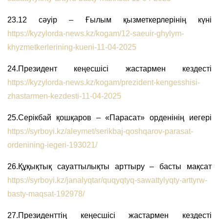
23.12 сәуір – Ғылым қызметкерлерінің күні
https://kyzylorda-news.kz/kogam/12-saeuir-ghylym-
khyzmetkerlerining-kueni-11-04-2025
24.Президент кеңесшісі жастармен кездесті
https://kyzylorda-news.kz/kogam/prezident-kengesshisi-
zhastarmen-kezdesti-11-04-2025
25.Серікбай қошқаров – «Парасат» орденінің иегері
https://syrboyi.kz/aleymet/serikbaj-qoshqarov-parasat-
ordenining-iegeri-193021/
26.Құқықтық сауаттылықты арттыру – басты мақсат
https://syrboyi.kz/janalyqtar/quqyqtyq-sawattylyqty-arttyrw-
basty-maqsat-192978/
27.Президенттің кеңесшісі жастармен кездесті