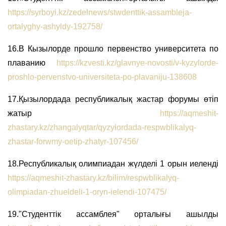
https://syrboyi.kz/zedelnews/stwdenttik-assambleja-
ortalyghy-ashyldy-192758/
16.В Кызылорде прошло первенство университета по
плаванию
https://kzvesti.kz/glavnye-novosti/v-kyzylorde-
proshlo-pervenstvo-universiteta-po-plavaniju-138608
17.Қызылордада республикалық жастар форумы өтіп
жатыр
https://aqmeshit-
zhastary.kz/zhangalyqtar/qyzylordada-respwblikalyq-
zhastar-forwmy-oetip-zhatyr-107456/
18.Республикалық олимпиадан жүлделі 1 орын иеленді
https://aqmeshit-zhastary.kz/bilim/respwblikalyq-
olimpiadan-zhueldeli-1-oryn-ielendi-107475/
19."Студенттік ассамблея" орталығы ашылды