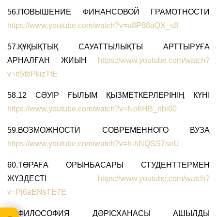
56.ПОВЫШЕНИЕ ФИНАНСОВОЙ ГРАМОТНОСТИ
https://www.youtube.com/watch?v=u8P88aQX_s8
57.ҚҰҚЫҚТЫҚ САУАТТЫЛЫҚТЫ АРТТЫРУҒА
АРНАЛҒАН ЖИЫН
https://www.youtube.com/watch?
v=n5tbPkizTtE
58.12 СӘУІР ҒЫЛЫМ ҚЫЗМЕТКЕРЛЕРІНІҢ КҮНІ
https://www.youtube.com/watch?v=No6HB_nbl60
59.ВОЗМОЖНОСТИ СОВРЕМЕННОГО ВУЗА
https://www.youtube.com/watch?v=h-hNQSS7seU
60.ТӨРАҒА ОРЫНБАСАРЫ СТУДЕНТТЕРМЕН
ЖҮЗДЕСТІ
https://www.youtube.com/watch?
v=Pj6aENsTE7E
61.ФИЛОСОФИЯ ДӘРІСХАНАСЫ АШЫЛДЫ