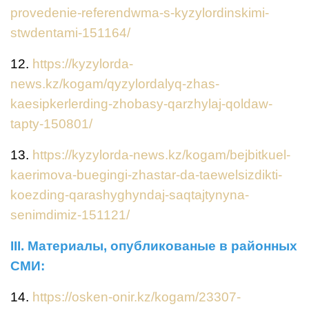
provedenie-referendwma-s-kyzylordinskimi-
stwdentami-151164/
12.
https://kyzylorda-
news.kz/kogam/qyzylordalyq-zhas-
kaesipkerlerding-zhobasy-qarzhylaj-qoldaw-
tapty-150801/
13.
https://kyzylorda-news.kz/kogam/bejbitkuel-
kaerimova-buegingi-zhastar-da-taewelsizdikti-
koezding-qarashyghyndaj-saqtajtynyna-
senimdimiz-151121/
III. Материалы, опубликованые в районных
СМИ:
14.
https://osken-onir.kz/kogam/23307-