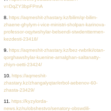
v=DqZY3bpFPmA
8.
https://aqmeshit-zhastary.kz/bilim/qr-bilim-
zhaene-ghylym-i-vice-ministri-sholpan-karinova-
professor-oqytwshylar-belsendi-stwdenttermen-
kezdesti-23418/
9.
https://aqmeshit-zhastary.kz/bez-rwbriki/otan-
qorghawshylar-kuenine-arnalghan-saltanatty-
zhiyn-oetti-23424/
10.
https://aqmeshit-
zhastary.kz/zhangalyqtar/erbol-aebenov-60-
zhasta-23429/
11.
https://kyzylorda-
news.kz/ru/obshestvo/senatory-obswdili-