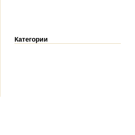
Категории
Новости
(1911)
Объявления
(489)
СМИ о нас
(154)
Проекты
(10)