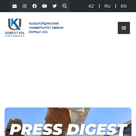
KZ
RU
EN