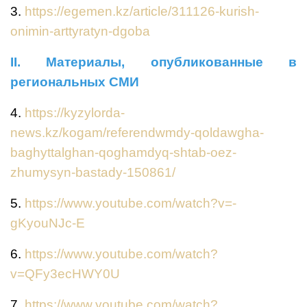
3.
https://egemen.kz/article/311126-kurish-
onimin-arttyratyn-dgoba
ІІ. Материалы, опубликованные в
региональных СМИ
4.
https://kyzylorda-
news.kz/kogam/referendwmdy-qoldawgha-
baghyttalghan-qoghamdyq-shtab-oez-
zhumysyn-bastady-150861/
5.
https://www.youtube.com/watch?v=-
gKyouNJc-E
6.
https://www.youtube.com/watch?
v=QFy3ecHWY0U
7.
https://www.youtube.com/watch?