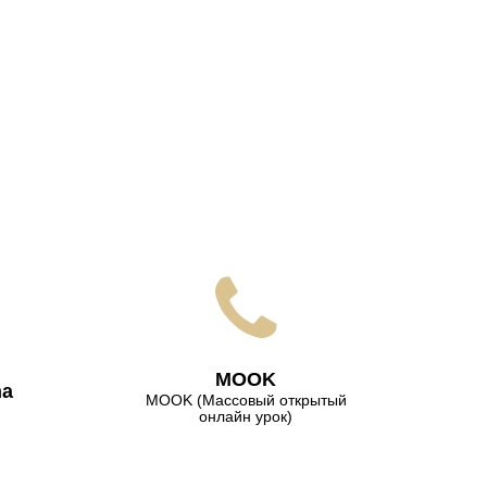
МООK
na
МООK (Массовый открытый
онлайн урок)