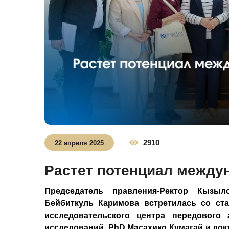
2910
22 апреля 2025
Растет потенциал между
Председатель правления-Ректор Кызыл
Бейбиткуль Каримова встретилась со ст
исследовательского центра передового 
исследований, PhD Масахико Кумагай и док