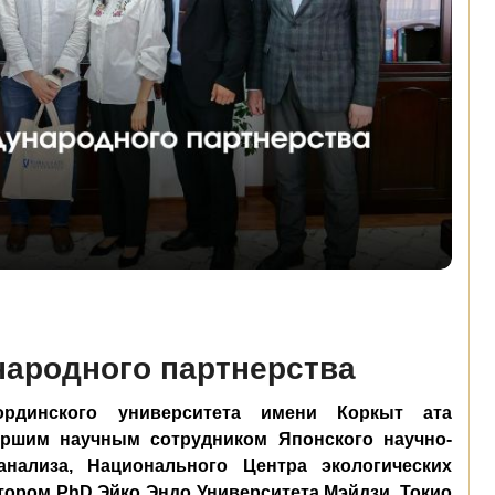
народного партнерства
ординского университета имени Коркыт ата
аршим научным сотрудником Японского научно-
анализа, Национального Центра экологических
тором PhD Эйко Эндо Университета Мэйдзи, Токио