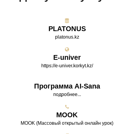
PLATONUS
platonus.kz
E-univer
https://e-univer.korkyt.kz/
Программа AI-Sana
подробнее...
МООK
МООK (Массовый открытый онлайн урок)