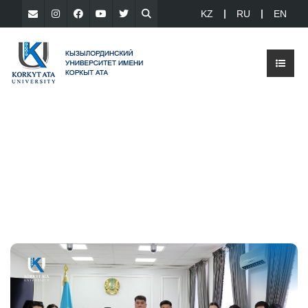
KZ
RU
EN