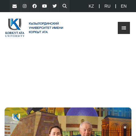
KZ
RU
EN