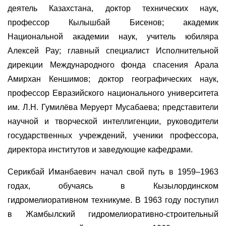
деятель Казахстана, доктор технических наук,
профессор Кылышбай Бисенов; академик
Национальн
ой
академи
и
наук,
учитель
юбиляр
а
Алексей Рау; главный специалист Исполнительной
дирекции Международного фонда спасения Арала
Амирхан Кеншимов; доктор географических наук,
профессор Евразийского национального университета
им. Л.Н. Гумилёва Меруерт Мусабаева; представители
научной и творческой интеллигенции, руководители
государственных учреждений, ученики профессора,
директора институтов и заведующие кафедрами.
Серикбай Иманбаевич начал свой путь в 1959–1963
годах, обучаясь в Кызылординском
гидромелиоративном техникуме. В 1963 году поступил
в Жамбылский гидромелиоративно-строительный