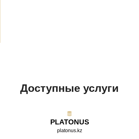
Объявления
(489)
СМИ о нас
(154)
Проекты
(10)
Доступные услуги
PLATONUS
platonus.kz