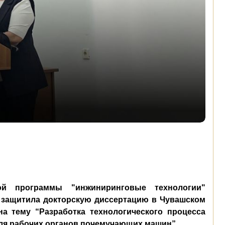
ой программы "инжиниринговые технологии"
 защитила докторскую диссертацию в Чувашском
на тему “Разработка технологического процесса
ля рабочих органов почемучающих машин”.