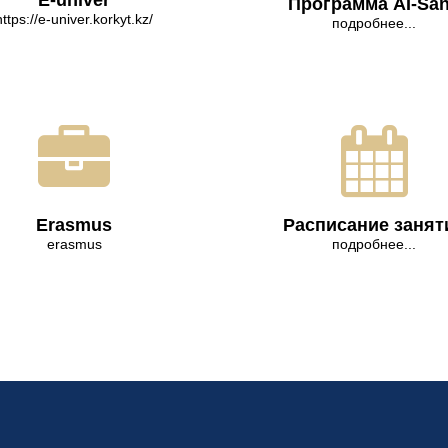
E-univer
Программа AI-Sa
https://e-univer.korkyt.kz/
подробнее...
Erasmus
Расписание занят
erasmus
подробнее...