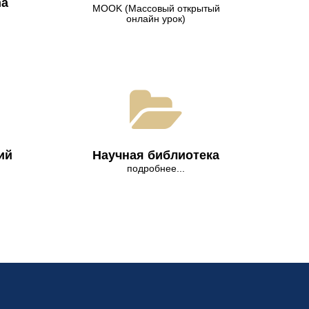
na
МООK (Массовый открытый
онлайн урок)
ий
Научная библиотека
подробнее...