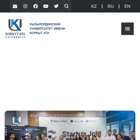
KZ
RU
EN