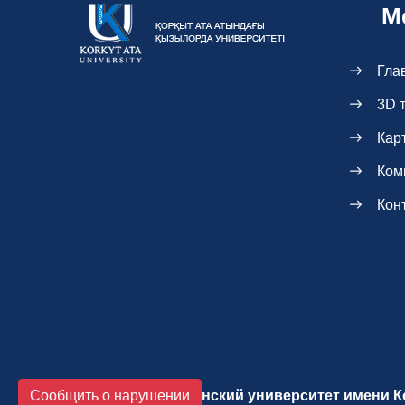
М
Гла
3D 
Кар
Ком
Кон
Сообщить о нарушении
2026 Кызылординский университет имени К