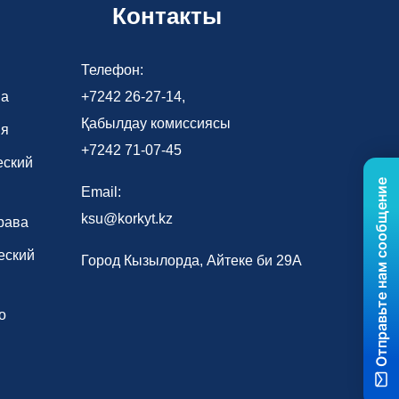
Контакты
Телефон:
ва
+7242 26-27-14,
Қабылдау комиссиясы
ия
+7242 71-07-45
еский
Отправьте нам сообщение
Email:
ksu@korkyt.kz
рава
еский
Город Кызылорда, Айтеке би 29А
о