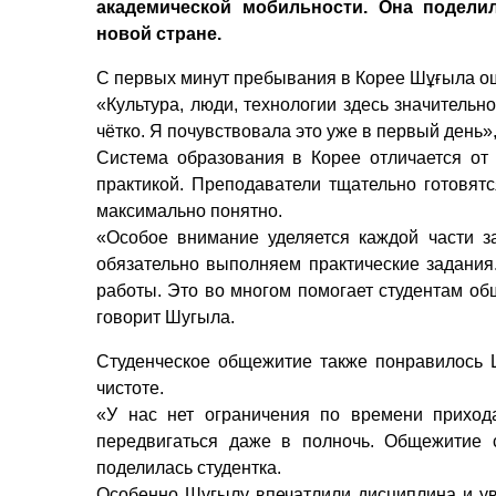
академической мобильности. Она подели
новой стране.
С первых минут пребывания в Корее Шұғыла о
«Культура, люди, технологии здесь значительн
чётко. Я почувствовала это уже в первый день»,
Система образования в Корее отличается от 
практикой. Преподаватели тщательно готовят
максимально понятно.
«Особое внимание уделяется каждой части з
обязательно выполняем практические задания
работы. Это во многом помогает студентам общ
говорит Шугыла.
Студенческое общежитие также понравилось 
чистоте.
«У нас нет ограничения по времени прихода
передвигаться даже в полночь. Общежитие 
поделилась студентка.
Особенно Шұгылу впечатлили дисциплина и ув