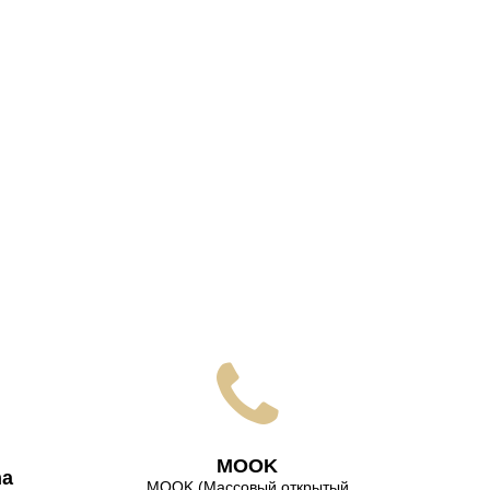
МООK
na
МООK (Массовый открытый