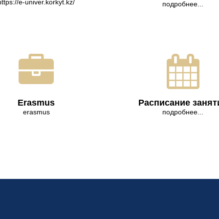
https://e-univer.korkyt.kz/
подробнее...
Erasmus
Расписание занят
erasmus
подробнее...