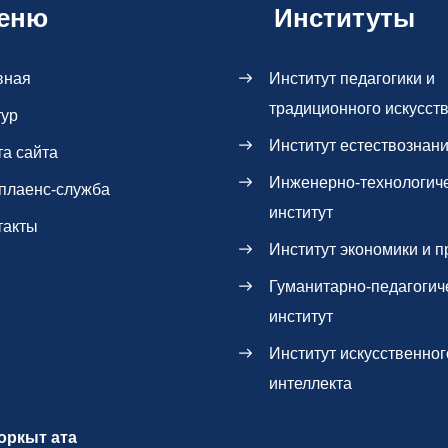
еню
Институты
вная
Институт педагогики и
традиционного искусст
тур
Институт естествознан
та сайта
Инженерно-технологич
плаенс-служба
институт
такты
Институт экономики и п
Гуманитарно-педагогич
институт
Институт искусственног
интеллекта
оркыт ата