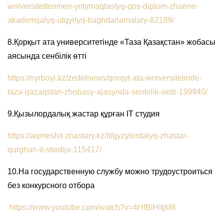
wniversitetterimen-yntymaqtastyq-qos-diplom-zhaene-
akademijalyq-utqyrlyq-baghdarlamalary-82189/
8.Қорқыт ата университетінде «Таза Қазақстан» жобасы
аясында сенбілік өтті
https://syrboyi.kz/zedelnews/qorqyt-ata-wniversitetinde-
taza-qazaqstan-zhobasy-ajasynda-senbilik-oetti-199940/
9.Қызылордалық жастар құрған IT студия
https://aqmeshit-zhastary.kz/it/qyzylordalyq-zhastar-
qurghan-it-stwdija-115417/
10.На государственную службу можно трудоустроиться
без конкурсного отбора
https://www.youtube.com/watch?v=4HfBlHItjM8