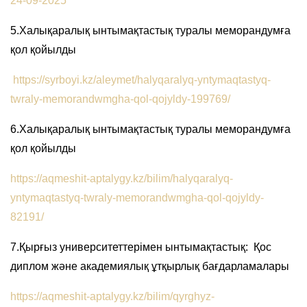
24-09-2025
5.Халықаралық ынтымақтастық туралы меморандумға
қол қойылды
https://syrboyi.kz/aleymet/halyqaralyq-yntymaqtastyq-
twraly-memorandwmgha-qol-qojyldy-199769/
6.Халықаралық ынтымақтастық туралы меморандумға
қол қойылды
https://aqmeshit-aptalygy.kz/bilim/halyqaralyq-
yntymaqtastyq-twraly-memorandwmgha-qol-qojyldy-
82191/
7.Қырғыз университеттерімен ынтымақтастық: Қос
диплом және академиялық ұтқырлық бағдарламалары
https://aqmeshit-aptalygy.kz/bilim/qyrghyz-