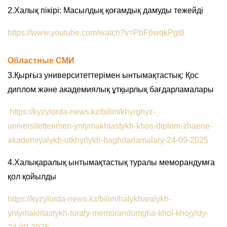
2.Халық пікірі: Масылдық қоғамдық дамуды тежейді
https://www.youtube.com/watch?v=PbF6wqkPgt8
Областные СМИ
3.Қырғыз университеттерімен ынтымақтастық: Қос
диплом және академиялық ұтқырлық бағдарламалары
https://kyzylorda-news.kz/bilim/khyrghyz-
universitetterimen-yntymakhtastykh-khos-diplom-zhaene-
akademiyalykh-utkhyrlykh-baghdarlamalary-24-09-2025
4.Халықаралық ынтымақтастық туралы меморандумға
қол қойылды
https://kyzylorda-news.kz/bilim/halykharalykh-
yntymakhtastykh-turaly-memorandumgha-khol-khojyldy-