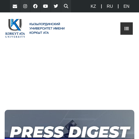
KZ
RU
EN