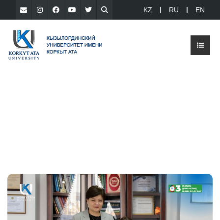
KZ
RU
EN