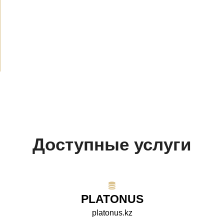
Объявления
(490)
СМИ о нас
(154)
Проекты
(10)
Доступные услуги
PLATONUS
platonus.kz