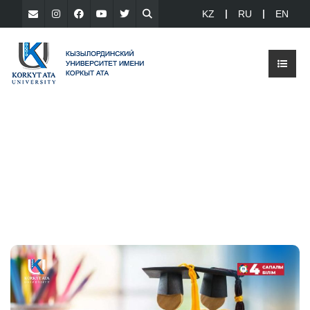
KZ
RU
EN