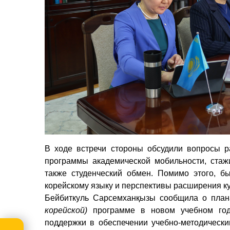
В ходе встречи стороны обсудили вопросы р
программы академической мобильности, стаж
также
студенческий обмен.
Помимо
э
того, б
корейскому языку и
перспективы
расширения ку
Бейбиткуль Сарсемханқызы сообщила о план
корейской)
программе в новом учебном год
поддержки в обеспечении учебно-методическ